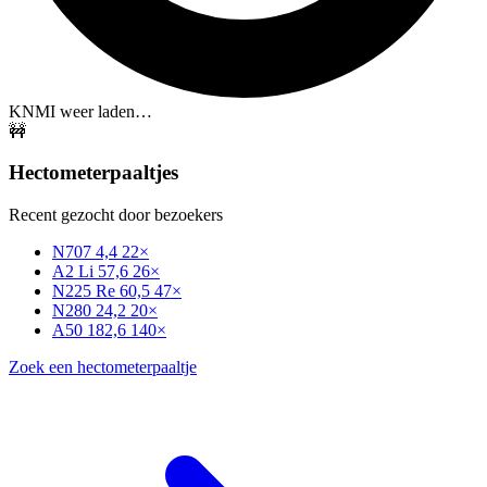
KNMI weer laden…
🚧
Hectometerpaaltjes
Recent gezocht door bezoekers
N707 4,4
22×
A2 Li 57,6
26×
N225 Re 60,5
47×
N280 24,2
20×
A50 182,6
140×
Zoek een hectometerpaaltje