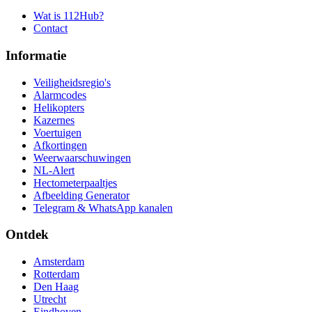
Wat is 112Hub?
Contact
Informatie
Veiligheidsregio's
Alarmcodes
Helikopters
Kazernes
Voertuigen
Afkortingen
Weerwaarschuwingen
NL-Alert
Hectometerpaaltjes
Afbeelding Generator
Telegram & WhatsApp kanalen
Ontdek
Amsterdam
Rotterdam
Den Haag
Utrecht
Eindhoven